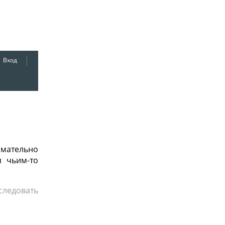
Вход
мательно
я чьим-то
ледовать