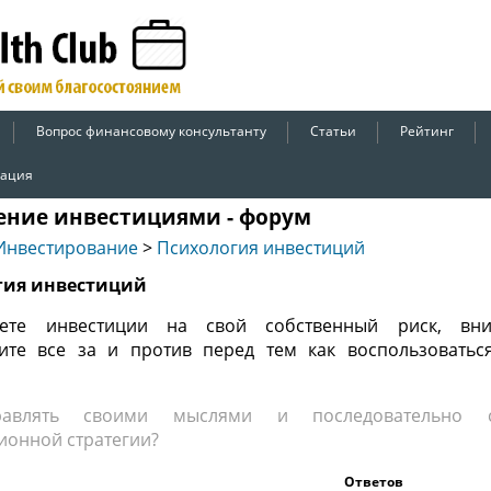
Вопрос финансовому консультанту
Статьи
Рейтинг
рация
ение инвестициями - форум
Инвестирование
>
Психология инвестиций
гия инвестиций
ете инвестиции на свой собственный риск, вни
ите все за и против перед тем как воспользоватьс
авлять своими мыслями и последовательно с
ионной стратегии?
Ответов