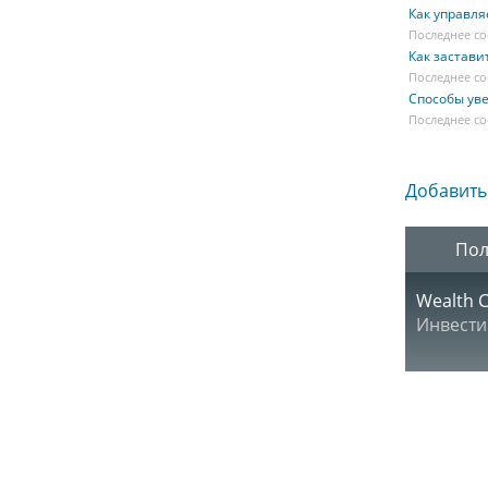
Как управля
Последнее со
Как застави
Последнее со
Способы ув
Последнее с
Добавить
Пол
Wealth C
Инвести