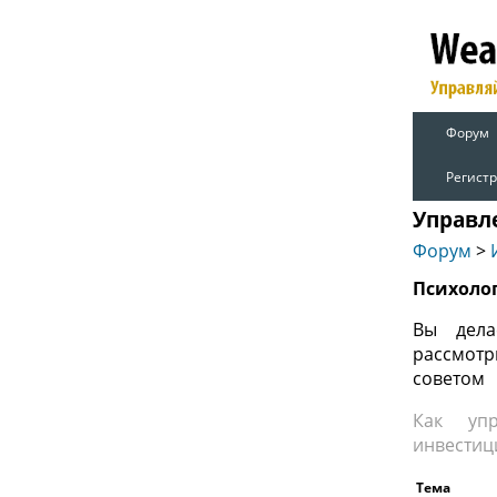
Форум
Регист
Управл
Форум
>
Психоло
Вы дела
рассмотр
советом
Как упр
инвестиц
Тема