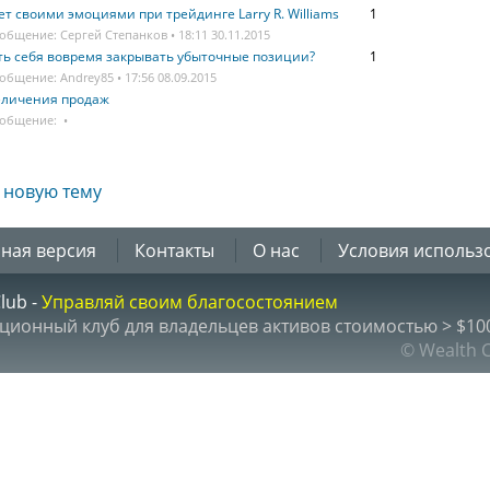
ет своими эмоциями при трейдинге Larry R. Williams
1
общение: Сергей Степанков • 18:11 30.11.2015
ть себя вовремя закрывать убыточные позиции?
1
общение: Andrey85 • 17:56 08.09.2015
еличения продаж
ообщение: •
 новую тему
ная версия
Контакты
О нас
Условия использ
lub -
Управляй своим благосостоянием
ционный клуб для владельцев активов стоимостью > $100
© Wealth 