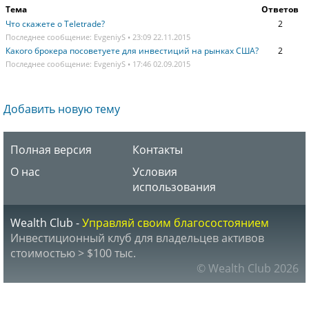
Тема
Ответов
Что скажете о Teletrade?
2
Последнее сообщение: EvgeniyS • 23:09 22.11.2015
Какого брокера посоветуете для инвестиций на рынках США?
2
Последнее сообщение: EvgeniyS • 17:46 02.09.2015
Добавить новую тему
Полная версия
Контакты
О нас
Условия
использования
Wealth Club -
Управляй своим благосостоянием
Инвестиционный клуб для владельцев активов
стоимостью > $100 тыс.
© Wealth Club 2026