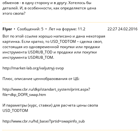
обменов - в одну сторону и в другу. Хотелось бы
деталей. И, в особенности, как определяется цена
этого свопа?
Flyer
• Сообщений: 5 • Лет на форуме: 11.2
22:27 24.02.2016
Вот по этой ссылке хорошо написано и дана некоторая
картинка. Если кратко, то USD_TODTOM – сделка своп,
состоящая из одновременной покупки или продажи
инструмента USDRUB_TOD и продажи или покупки
инструмента USDRUB_TOM.
http://market-lab.org/valjutnyj-svop
Плюс, описание ценнобразования от ЦБ:
http://www.cbr.ru/dkp/standart_system/print.aspx?
file=dkp_DOFR_swap.htm
И параметры (курс, ставки) для расчета цены свопа
USD_TODTOM
http://www.cbr.ru/hd_base/?prtid=swapinfo_sub