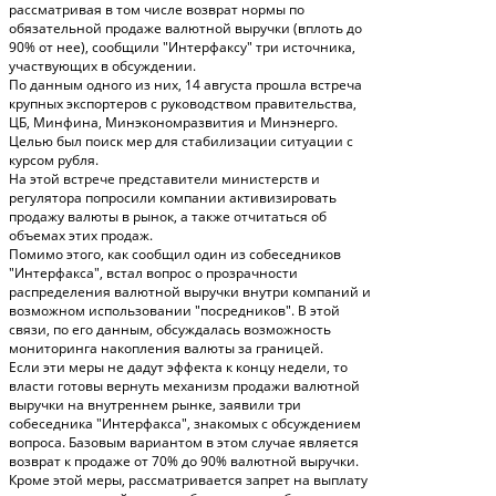
рассматривая в том числе возврат нормы по
обязательной продаже валютной выручки (вплоть до
90% от нее), сообщили "Интерфаксу" три источника,
участвующих в обсуждении.
По данным одного из них, 14 августа прошла встреча
крупных экспортеров с руководством правительства,
ЦБ, Минфина, Минэкономразвития и Минэнерго.
Целью был поиск мер для стабилизации ситуации с
курсом рубля.
На этой встрече представители министерств и
регулятора попросили компании активизировать
продажу валюты в рынок, а также отчитаться об
объемах этих продаж.
Помимо этого, как сообщил один из собеседников
"Интерфакса", встал вопрос о прозрачности
распределения валютной выручки внутри компаний и
возможном использовании "посредников". В этой
связи, по его данным, обсуждалась возможность
мониторинга накопления валюты за границей.
Если эти меры не дадут эффекта к концу недели, то
власти готовы вернуть механизм продажи валютной
выручки на внутреннем рынке, заявили три
собеседника "Интерфакса", знакомых с обсуждением
вопроса. Базовым вариантом в этом случае является
возврат к продаже от 70% до 90% валютной выручки.
Кроме этой меры, рассматривается запрет на выплату