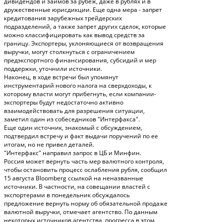
дивидендов и займов за рубеж, даже в рублях и в
дружественные юрисдикции. Еще одна мера - запрет
кредитования зарубежных трейдерских
подразделений, а также запрет других сделок, которые
можно классифицировать как вывод средств за
границу. Экспортеры, уклоняющиеся от возвращения
выручки, могут столкнуться с ограничением
предэкспортного финансирования, субсидий и мер
поддержки, уточнили источники.
Наконец, в ходе встречи был упомянут
инструментарий нового налога на сверхдоходы, к
которому власти могут прибегнуть, если компании-
экспортеры будут недостаточно активно
взаимодействовать для разрешения ситуации,
заметил один из собеседников "Интерфакса".
Еще один источник, знакомый с обсуждением,
подтвердил встречу и факт выдачи поручений по ее
итогам, но не привел деталей.
"Интерфакс" направил запрос в ЦБ и Минфин.
Россия может вернуть часть мер валютного контроля,
чтобы остановить процесс ослабления рубля, сообщил
15 августа Bloomberg ссылкой на неназванные
источники. В частности, на совещании властей с
экспортерами в понедельник обсуждалось
предложение вернуть норму об обязательной продаже
валютной выручки, отмечает агентство. По данным
некоторых источников агентства, прогресса в этом